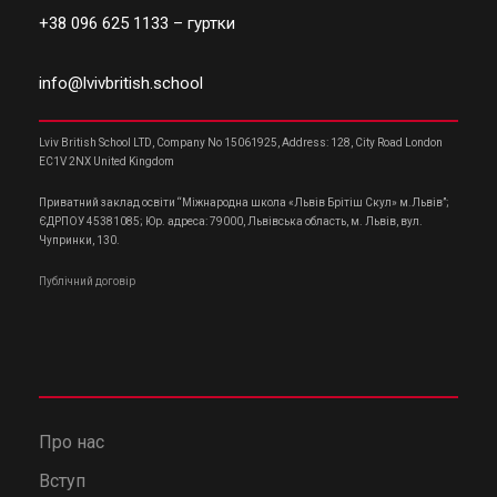
+38 096 625 1133
– гуртки
info@lvivbritish.school
Lviv British School LTD, Company No 15061925, Address: 128, City Road London
EC1V 2NX United Kingdom
Приватний заклад освіти “Міжнародна школа «Львів Брітіш Скул» м.Львів”;
ЄДРПОУ 45381085; Юр. адреса: 79000, Львівська область, м. Львів, вул.
Чупринки, 130.
Публічний договір
Про нас
Вступ