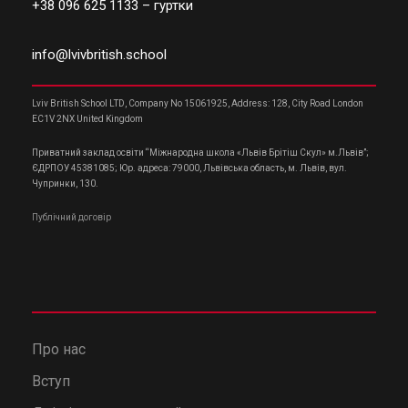
+38 096 625 1133
– гуртки
info@lvivbritish.school
Lviv British School LTD, Company No 15061925, Address: 128, City Road London
EC1V 2NX United Kingdom
Приватний заклад освіти “Міжнародна школа «Львів Брітіш Скул» м.Львів”;
ЄДРПОУ 45381085; Юр. адреса: 79000, Львівська область, м. Львів, вул.
Чупринки, 130.
Публічний договір
Про нас
Вступ